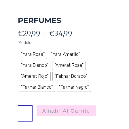
PERFUMES
€
29,99
–
€
34,99
PERFUMES
Modelo
cantidad
"Yara Rosa"
"Yara Amarillo"
"Yara Blanco"
"Amerat Rosa"
"Amerat Rojo"
"Fakhar Dorado"
"Fakhar Blanco"
"Fakhar Negro"
Añadir Al Carrito