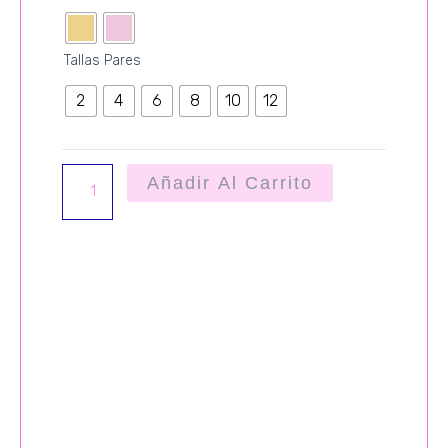
TACHUELAS
cantidad
Tallas Pares
2
4
6
8
10
12
Añadir Al Carrito