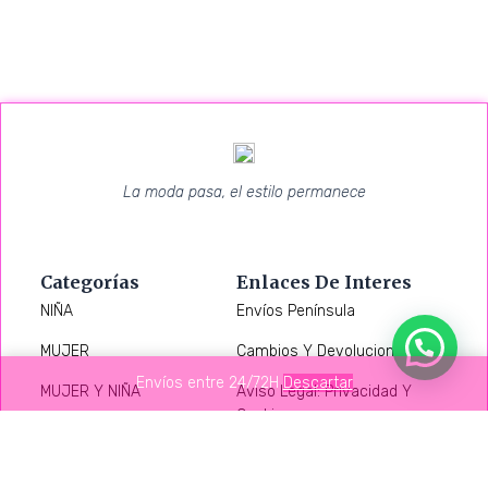
La moda pasa, el estilo permanece
Categorías
Enlaces De Interes
NIÑA
Envíos Península
MUJER
Cambios Y Devoluciones
Envíos entre 24/72H
Descartar
MUJER Y NIÑA
Aviso Legal: Privacidad Y
Cookies
CALZADO
NIÑO