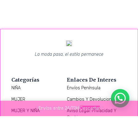
La moda pasa, el estilo permanece
Categorías
Enlaces De Interes
NIÑA
Envíos Península
MUJER
Cambios Y Devoluciones
Envíos entre 24/72H
Descartar
MUJER Y NIÑA
Aviso Legal: Privacidad Y
Cookies
CALZADO
NIÑO