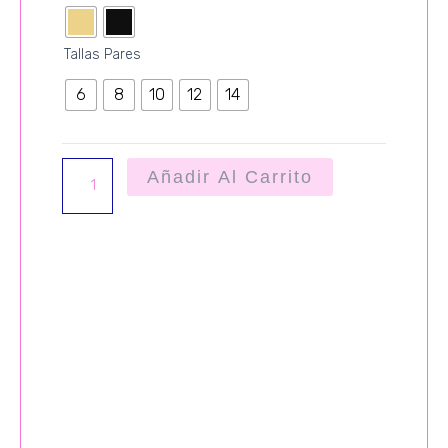
cantidad
Tallas Pares
6
8
10
12
14
Añadir Al Carrito