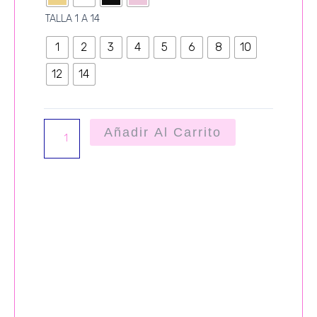
cantidad
TALLA 1 A 14
1
2
3
4
5
6
8
10
12
14
Añadir Al Carrito