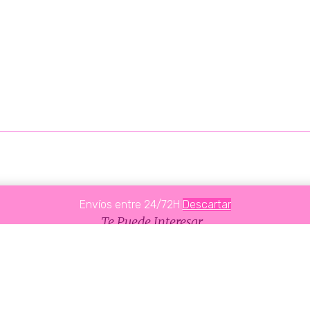
Envíos entre 24/72H
Descartar
Te Puede Interesar...
PRODUCTOS