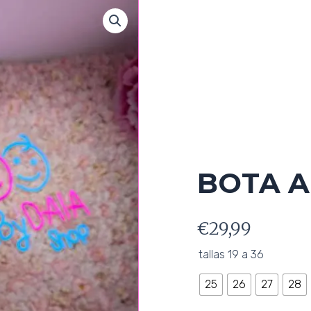
BOTA A
€
29,99
BOTA
tallas 19 a 36
ALTA
CHAROL
25
26
27
28
cantidad