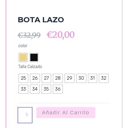
BOTA LAZO
€
20,00
€
32,99
BOTA
color
LAZO
cantidad
Talla Calzado
25
26
27
28
29
30
31
32
33
34
35
36
Añadir Al Carrito