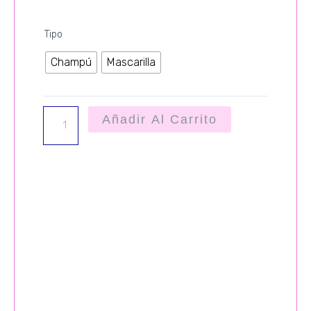
CHAMPU
Tipo
MASCARILLA
Champú
Mascarilla
cantidad
Añadir Al Carrito