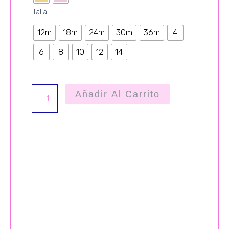
Talla
12m
18m
24m
30m
36m
4
6
8
10
12
14
Añadir Al Carrito