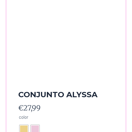
CONJUNTO ALYSSA
€
27,99
CONJUNTO
color
ALYSSA
cantidad