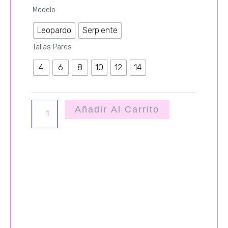
CONJUNTO
Modelo
ANIMAL
Leopardo
Serpiente
LUX
cantidad
Tallas Pares
4
6
8
10
12
14
Añadir Al Carrito