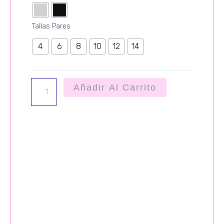
cantidad
Tallas Pares
4
6
8
10
12
14
Añadir Al Carrito