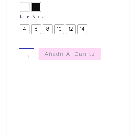
CAMELIA
cantidad
Tallas Pares
4
6
8
10
12
14
Añadir Al Carrito