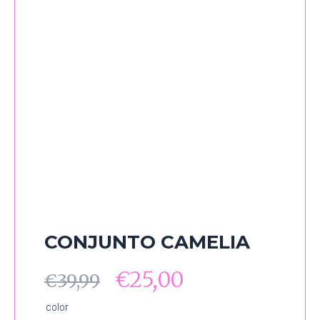
CONJUNTO CAMELIA
€
25,00
€
39,99
CONJUNTO
color