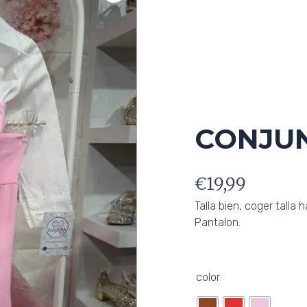
CONJU
€
19,99
Talla bien, coger talla
Pantalon.
CONJUNTO
color
EMMA
cantidad