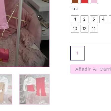
Talla
1
2
3
4
10
12
14
Añadir Al Carr