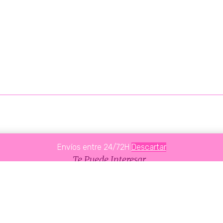
Envíos entre 24/72H
Descartar
Te Puede Interesar...
PRODUCTOS