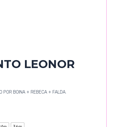
NTO LEONOR
 POR BOINA + REBECA + FALDA.
24m
36m