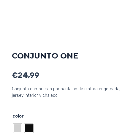
CONJUNTO ONE
€
24,99
Conjunto compuesto por pantalon de cintura engomada,
jersey interior y chaleco.
CONJUNTO
color
ONE
cantidad