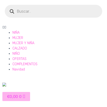
Ir
Búsqueda
de
al
productos
contenido
Menú
NIÑA
MUJER
MUJER Y NIÑA
CALZADO
NIÑO
OFERTAS
COMPLEMENTOS
Navidad
Carrito
€
0,00
0