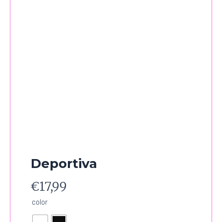
Deportiva
€
17,99
Deportiva
color
cantidad