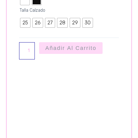
Talla Calzado
25
26
27
28
29
30
Añadir Al Carrito