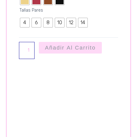
NIÑA
cantidad
Tallas Pares
4
6
8
10
12
14
Añadir Al Carrito