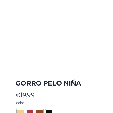
GORRO PELO NIÑA
€
19,99
GORRO
color
PELO