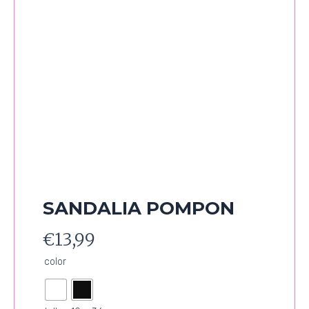
SANDALIA POMPON
€
13,99
SANDALIA
color
POMPON
cantidad