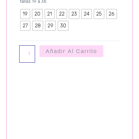
tallas 19 a 36
19
20
21
22
23
24
25
26
27
28
29
30
Añadir Al Carrito