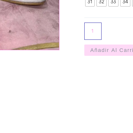
31
32
33
34
Añadir Al Carr