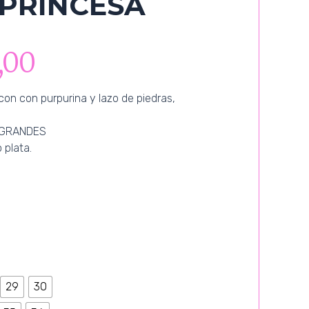
PRINCESA
,00
con con purpurina y lazo de piedras,
A GRANDES
 plata.
29
30