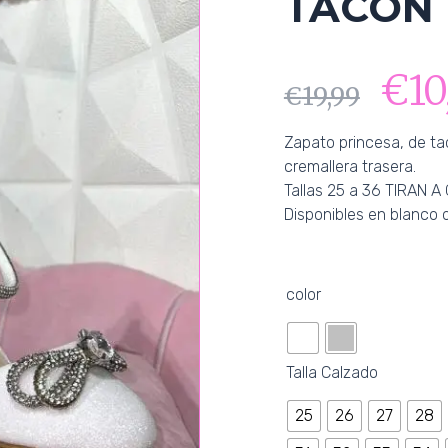
TACON 
€
10
€
19,99
Zapato princesa, de ta
cremallera trasera.
Tallas 25 a 36 TIRAN 
Disponibles en blanco o
TACON
color
PRINCESA
cantidad
Talla Calzado
25
26
27
28