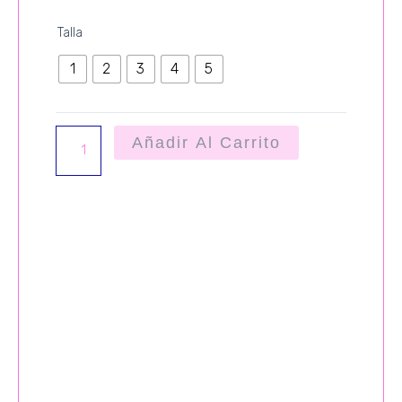
TRAJE
Talla
CUADROS
1
2
3
4
5
cantidad
Añadir Al Carrito