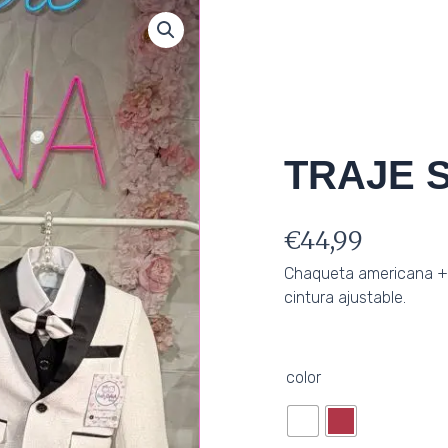
TRAJE 
€
44,99
Chaqueta americana + 
cintura ajustable.
TRAJE
color
SMOKINGG
cantidad