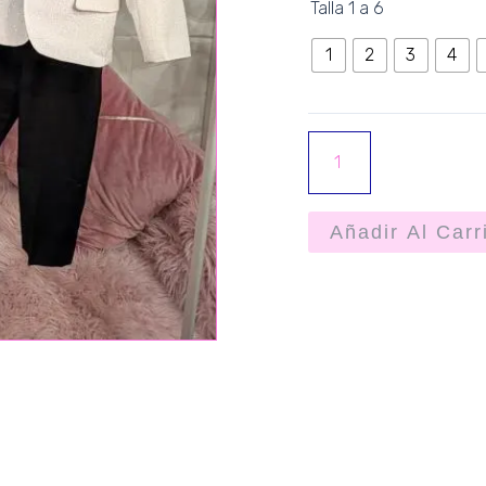
Talla 1 a 6
1
2
3
4
Añadir Al Carr