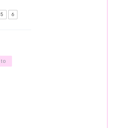
5
6
ito