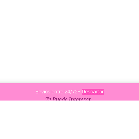
Envíos entre 24/72H
Descartar
Te Puede Interesar...
PRODUCTOS