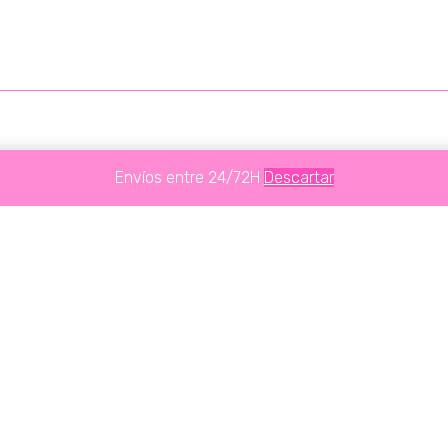
Envíos entre 24/72H
Descartar
Te Puede Interesar...
PRODUCTOS
RELACIONADOS