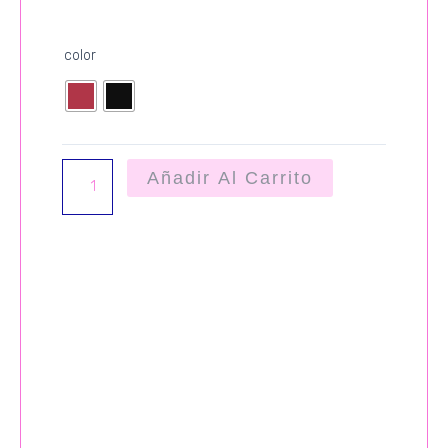
VESTIDO
color
ENCAJE
cantidad
Añadir Al Carrito