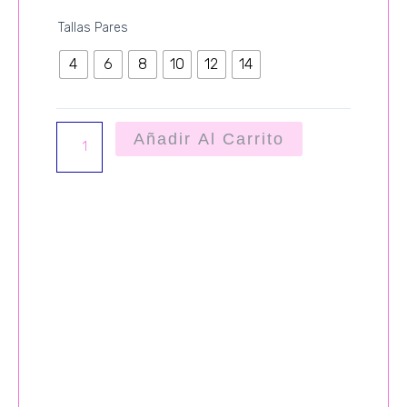
VESTIDO
Tallas Pares
ENCANTO
4
6
8
10
12
14
cantidad
Añadir Al Carrito