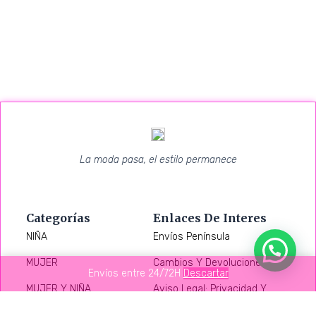
La moda pasa, el estilo permanece
Categorías
Enlaces De Interes
NIÑA
Envíos Península
MUJER
Cambios Y Devoluciones
Envíos entre 24/72H
Descartar
MUJER Y NIÑA
Aviso Legal: Privacidad Y
Cookies
CALZADO