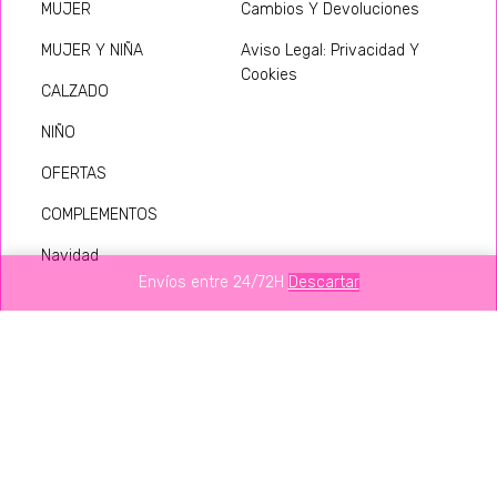
MUJER
Cambios Y Devoluciones
MUJER Y NIÑA
Aviso Legal: Privacidad Y
Cookies
CALZADO
NIÑO
OFERTAS
COMPLEMENTOS
Navidad
Envíos entre 24/72H
Descartar
Social
Contacto
Facebook
Contacto@babydaiashop.com
Instagram
Calle Alondra 51, 28025,
Madrid
Tiktok
Lunes - Viernes: 10:00 - 14:00