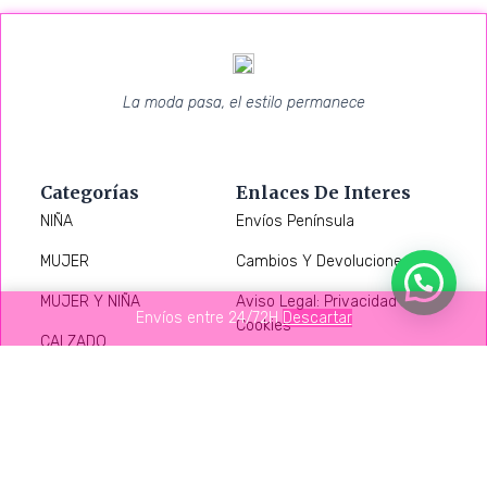
La moda pasa, el estilo permanece
Categorías
Enlaces De Interes
NIÑA
Envíos Península
MUJER
Cambios Y Devoluciones
MUJER Y NIÑA
Aviso Legal: Privacidad Y
Envíos entre 24/72H
Descartar
Cookies
CALZADO
NIÑO
OFERTAS
COMPLEMENTOS