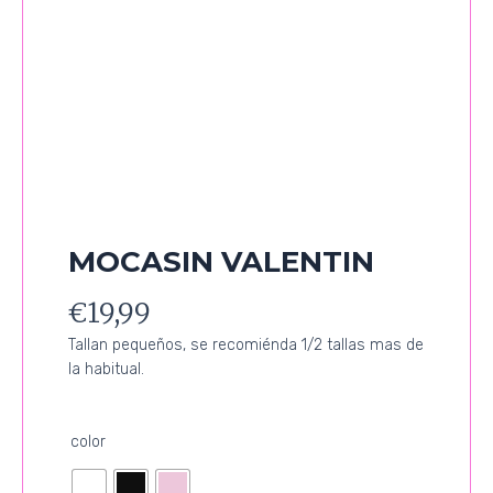
MOCASIN VALENTIN
€
19,99
Tallan pequeños, se recomiénda 1/2 tallas mas de
la habitual.
MOCASIN
color
VALENTIN
cantidad