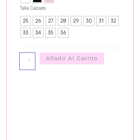
Talla Calzado
25
26
27
28
29
30
31
32
33
34
35
36
Añadir Al Carrito