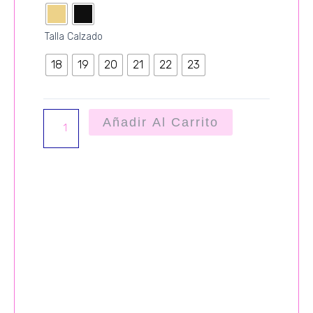
cantidad
Talla Calzado
18
19
20
21
22
23
Añadir Al Carrito