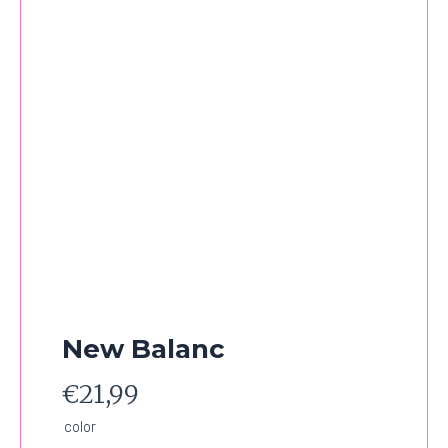
New Balanc
€
21,99
New
color
Balanc