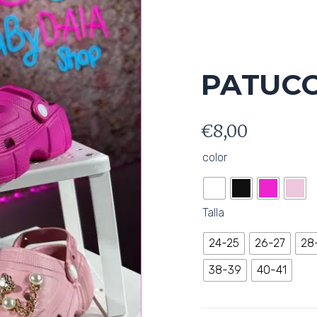
PATUC
€
8,00
PATUCOS
color
cantidad
Talla
24-25
26-27
28
38-39
40-41