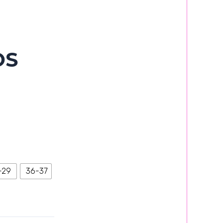
OS
-29
36-37