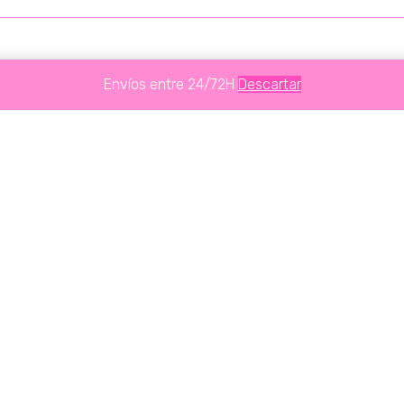
Envíos entre 24/72H
Descartar
Te Puede Interesar...
PRODUCTOS
RELACIONADOS
CALZADO
CALZADO