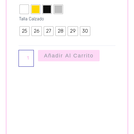
LUCIA
cantidad
Talla Calzado
25
26
27
28
29
30
Añadir Al Carrito