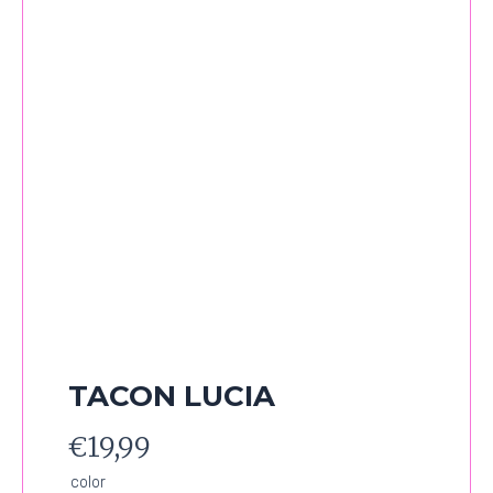
TACON LUCIA
€
19,99
TACON
color