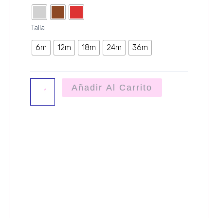
POMPOSITO
NEW
cantidad
Talla
6m
12m
18m
24m
36m
Añadir Al Carrito