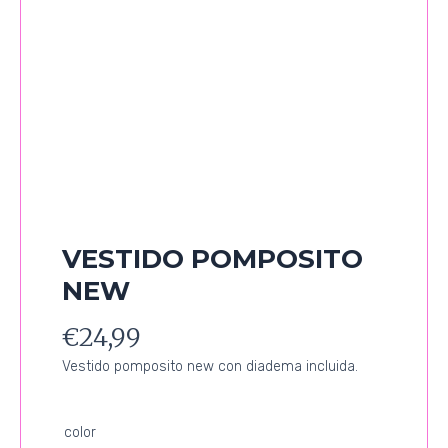
VESTIDO POMPOSITO
NEW
€
24,99
Vestido pomposito new con diadema incluida.
VESTIDO
color